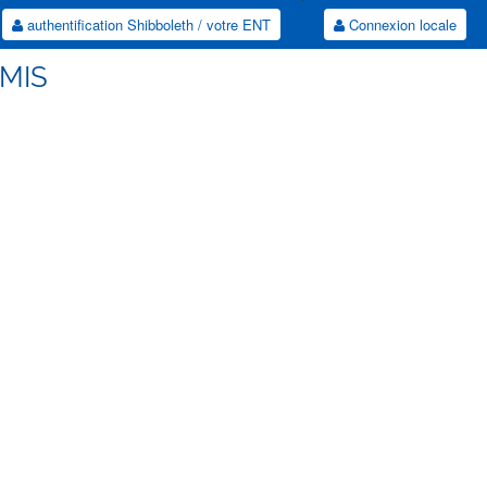
authentification Shibboleth / votre ENT
Connexion locale
AMIS