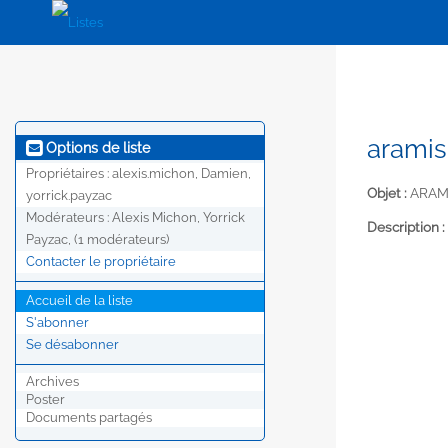
aramis
Options de liste
Propriétaires :
alexis.michon, Damien,
Objet :
ARAM
yorrick.payzac
Modérateurs :
Alexis Michon, Yorrick
Description :
Payzac, (1 modérateurs)
Contacter le propriétaire
Accueil de la liste
S'abonner
Se désabonner
Archives
Poster
Documents partagés