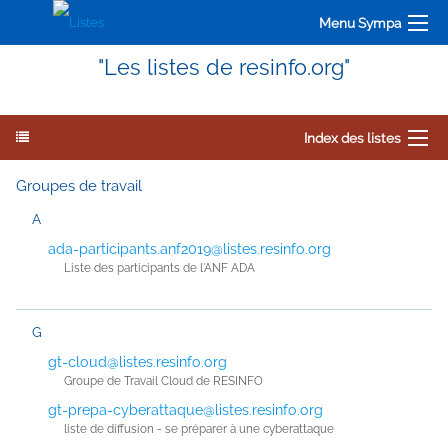
Menu Sympa
"Les listes de resinfo.org"
Index des listes
Groupes de travail
A
ada-participants.anf2019@listes.resinfo.org
Liste des participants de l'ANF ADA
G
gt-cloud@listes.resinfo.org
Groupe de Travail Cloud de RESINFO
gt-prepa-cyberattaque@listes.resinfo.org
liste de diffusion - se préparer à une cyberattaque