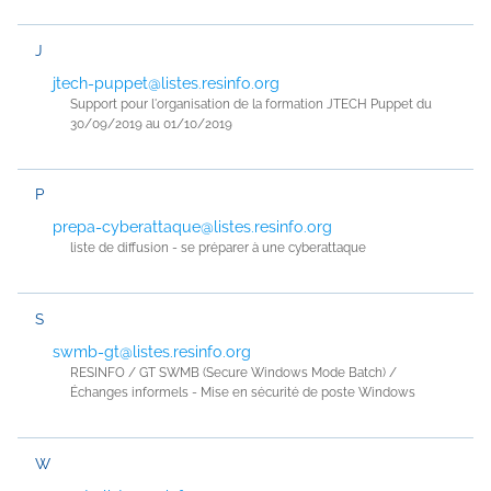
J
jtech-puppet@listes.resinfo.org
Support pour l'organisation de la formation JTECH Puppet du
30/09/2019 au 01/10/2019
P
prepa-cyberattaque@listes.resinfo.org
liste de diffusion - se préparer à une cyberattaque
S
swmb-gt@listes.resinfo.org
RESINFO / GT SWMB (Secure Windows Mode Batch) /
Échanges informels - Mise en sécurité de poste Windows
W